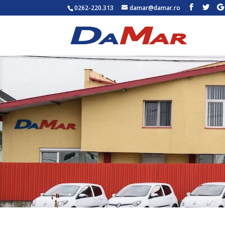
0262-220.313
damar@damar.ro